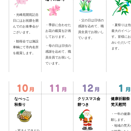
・光峰苑開苑記念
・父の日は日頃の
日にはお祝膳を囲
・季節に合わせた
・夏祭りは光
感謝を込めて、職
んでのお食事会が
お花の鑑賞を計画
最大のイベン
員全員でお祝いし
ございます。
しております。
す。皆様にお
ています。
・観桜会では施設
みいただいて
・母の日は日頃の
車輌にて市内名所
ます。
感謝を込めて、職
を鑑賞します。
員全員でお祝いし
ています。
なべっこ
クリスマス会
健康祈願祭
秋祭り
餅つき
梵天慰問
・一年の健康
願します。
・地域の梵天
・皆さんできりた