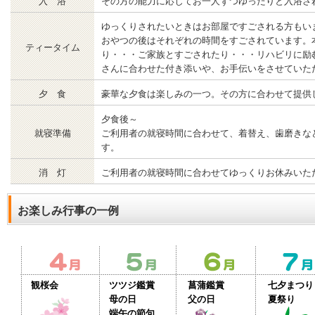
入 浴
その方の能力に応じてお一人ずつゆったりと入浴さ
ゆっくりされたいときはお部屋ですごされる方もい
おやつの後はそれぞれの時間をすごされています。
ティータイム
り・・・ご家族とすごされたり・・・リハビリに励
さんに合わせた付き添いや、お手伝いをさせていた
夕 食
豪華な夕食は楽しみの一つ。その方に合わせて提供
夕食後～
就寝準備
ご利用者の就寝時間に合わせて、着替え、歯磨きな
す。
消 灯
ご利用者の就寝時間に合わせてゆっくりお休みいた
お楽しみ行事の一例
観桜会
ツツジ鑑賞
菖蒲鑑賞
七夕まつり
母の日
父の日
夏祭り
端午の節句